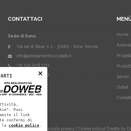
CONTATTACI
MEN
Home
Sede di Sona
Aziend
Via val di Stava, n. 1 - 37060 - Sona, Verona
Progett
info@arredamentizoccatelli.it
+39 045 608 1731
Prodott
×
+39 347 695 4837
PARTI
Servizi
Outlet
Contatt
ttività,
kie". Puoi
amite il link
te confermi di
 la
cookie policy
.
: 03127370231 |
Informativa sulla privacy
|
Cookie policy
| Credits by
D