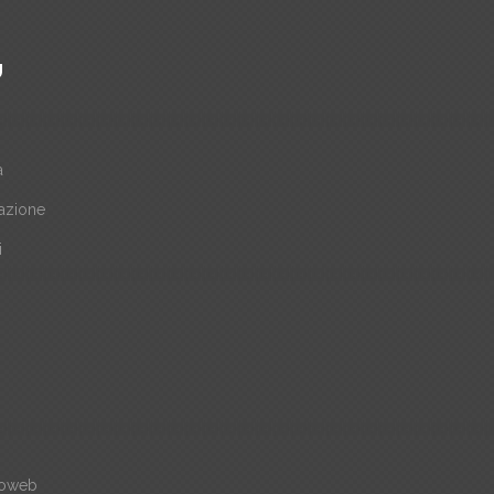
Ù
a
azione
i
i
oweb