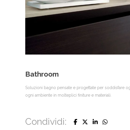
Bathroom
Soluzioni bagno pensate e progettate per soddisfare ogni
ogni ambiente in molteplici finiture e materiali.
Condividi: