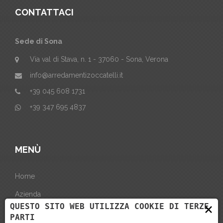
CONTATTACI
Sede di Sona
Via val di Stava, n. 1 - 37060 - Sona, Verona
info@arredamentizoccatelli.it
+39 045 608 1731
+39 347 695 4837
MENÙ
Home
Azienda
×
QUESTO SITO WEB UTILIZZA COOKIE DI TERZE
Progettazione
PARTI